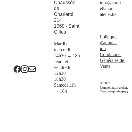
Chaussée 
info@const
de 
ellation-
Const
Charleroi, 
atelier.be
214
ellatio
1060 - Saint 
Gilles
n
Politique 
d'annulat
Mardi et 
ion
mercredi 
Conditions 
14h30 → 18h
Générales de 
Jeudi et 
Vente
vendredi 
12h30 → 
18h30
© 2025 
Samedi 11h 
Constellation atelier. 
→ 18h
Tous droits réservés.